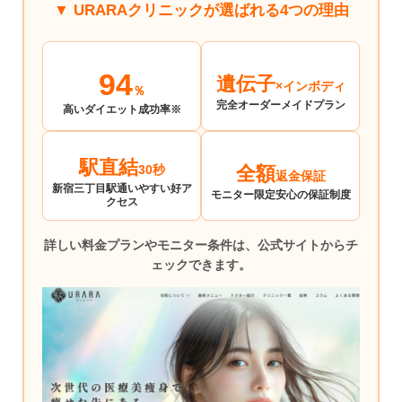
▼ URARAクリニックが選ばれる4つの理由
94
遺伝子
×インボディ
％
完全オーダーメイド
プラン
高いダイエット
成功率※
駅直結
30秒
全額
返金保証
新宿三丁目駅
通いやすい好ア
モニター限定
安心の保証制度
クセス
詳しい料金プランやモニター条件は、公式サイトからチ
ェックできます。