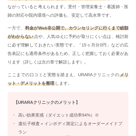
ながっていると考えられます。受付・管理栄養士・看護師・医
師の対応や院内環境への評価も、安定して高水準です。
一方で、
料金がWeb非公開で、カウンセリングに行くまで総額
がわからない
点や、人気ゆえに予約が取りにくい点は、検討前
に必ず理解しておきたい実態です。「15ヶ月分0円」などの広
告表記にも適用条件があるため、正しく把握しておく必要があ
ります（詳しくは次の章で解説します）。
ここまでの口コミと実態を踏まえ、URARAクリニックの
メリ
ット・デメリットを整理
します。
【URARAクリニックのメリット】
高い効果実感（ダイエット成功率94%）※
遺伝子検査＋インボディ測定によるオーダーメイドプ
ラン