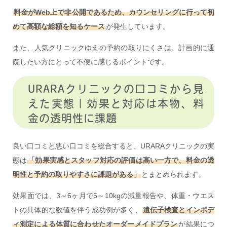
料金がWeb上で非公開であるため、カウンセリングに行って初
めて高額な総額を知るケース
が発生しています。
また、人気クリニックゆえの予約の取りにくさは、計画的に通
院したい方にとって不便に感じるポイントです。
URARAクリニックの口コミから見
えた実態｜効果と対応は本物、料
金の透明性に課題
良い口コミと悪い口コミを総合すると、URARAクリニックの実
態は
「効果実感とスタッフ対応の評価は高い一方で、料金の透
明性と予約の取りやすさに課題がある」
とまとめられます。
効果面では、3～6ヶ月で5～10kgの減量報告や、体重・ウエス
トの具体的な数値を伴う成功例が多く、
遺伝子検査とインボデ
ィ測定による体質に合わせたオーダーメイドプラン
が結果につ