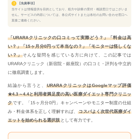
!
【免責事項】
当サイトは情報提供を目的としており、処方や診療の受付・相談窓口ではございま
せん。サービスの内容については、各公式サイトまたは各社のお問い合わせ窓口へ
直接ご連絡ください。
「URARAクリニックの口コミって実際どう？」「料金は高
い？」「15ヶ月分0円って本当なの？」「モニターは怪しくな
い？」
そんな疑問を感じている方に向けて、この記事では
URARAクリニック（新宿院・銀座院）の口コミ・評判を中立的
に徹底調査します。
結論から言うと、
URARAクリニックはGoogleマップ評価
★4.3～4.4と利用者満足度の高い医療ダイエット専門クリニッ
ク
です。「15ヶ月分0円」キャンペーンやモニター制度の仕組
み・料金体系を正しく理解すれば、
コスパよく次世代医療ダイ
エットを始められる選択肢
として有力です。