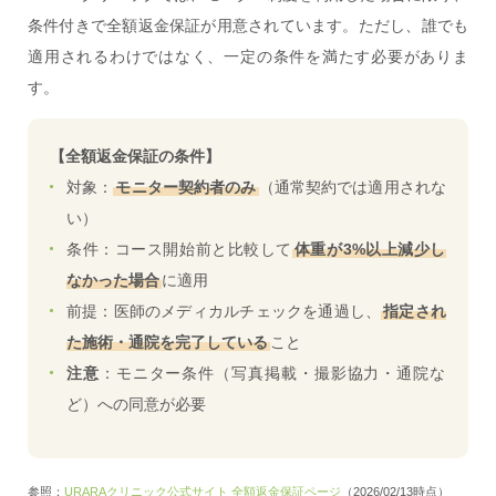
条件付きで全額返金保証が用意されています。ただし、誰でも
適用されるわけではなく、一定の条件を満たす必要がありま
す。
【全額返金保証の条件】
対象：
モニター契約者のみ
（通常契約では適用されな
い）
条件：コース開始前と比較して
体重が3%以上減少し
なかった場合
に適用
前提：医師のメディカルチェックを通過し、
指定され
た施術・通院を完了している
こと
注意
：モニター条件（写真掲載・撮影協力・通院な
ど）への同意が必要
参照：
URARAクリニック公式サイト 全額返金保証ページ
（2026/02/13時点）