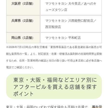
大阪府（2店舗）
マツモトキヨシ 大今里店／あべのキ
ューズタウン店
兵庫県（2店舗）
マツモトキヨシ 川西能勢口駅前店／
西宮鞍掛店
岡山県（1店舗）
マツモトキヨシ 平和町店
※2026年7月1日時点の厚生労働省「要指導医薬品である緊急避妊薬の販売が可
能な薬局等の一覧」より。対応状況・在庫・研修済み薬剤師の在籍時間帯は変動
するため、住所・営業時間の確認と当日の取り扱い可否は来店前に必ず各店舗へ
電話でご確認ください。
東京・大阪・福岡などエリア別に
アフターピルを買える店舗を探す
ポイント
東京・大阪・福岡のいずれで探す場合も手順は共通で、
厚生労