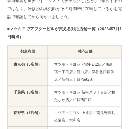
事前確認が重要です。リストでチェックしただけで来店するの
ではなく、研修済み薬剤師がその時間帯に在籍しているかを電
話で確認してから向かいましょう。
■マツキヨでアフターピルが買える対応店舗一覧（2026年7月1
日時点）
都道府県
対応店舗
東京都（5店舗）
マツモトキヨシ 池袋Part2店／西新
宿一丁目店／目白店／保谷北口駅前
店／新宿三丁目Part2店
千葉県（3店舗）
マツモトキヨシ 新松戸３丁目店／柏
たなか店／柏駅西口店
長野県（3店舗）
マツモトキヨシ 上原店／南長野運動
公園店／大和店