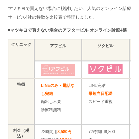
マツキヨで買えない場合に検討したい、人気のオンライン診療
サービス4社の特徴を比較表で整理しました。
■マツキヨで買えない場合のアフターピル オンライン診療4選
クリニック
アフピル
ソクピル
特徴
LINEのみ・電話な
LINE完結
し完結
最短当日配送
顔出し不要
スピード重視
診察料無料
2
料金（税
72時間用
8,580円
72時間用8,800
7
込）