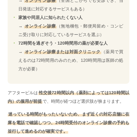
→
オンライン診療
（全国どこからでも受診でき、当
日発送に対応するサービスもある）
家族や同居人に知られたくない人
→
オンライン診療
（無地梱包・郵便局留め・コンビ
ニ受け取りに対応しているサービスを選ぶ）
72時間を過ぎそう・120時間用の薬が必要な人
→
オンライン診療または対面クリニック
（薬局で買
えるのは72時間用のみのため、120時間用は医師の処
方が必要）
アフターピルは
性交後72時間以内（薬剤によっては120時間以
内）の服用が前提
で、時間が経つほど選択肢が狭まります。
迷っている時間がもったいないため、まず近くの対応店舗に在
庫を電話で確認しつつ、24時間受付のオンライン診療の予約も
並行して進めるのが確実です。