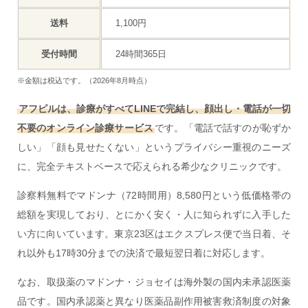
送料
1,100円
受付時間
24時間365日
※金額は税込です。（2026年8月時点）
アフピルは、診療がすべてLINEで完結し、顔出し・電話が一切
不要のオンライン診療サービス
です。「電話で話すのが恥ずか
しい」「顔も見せたくない」というプライバシー重視のニーズ
に、完全テキストベースで応えられる希少なクリニックです。
診察料無料でマドンナ（72時間用）8,580円という低価格帯の
総額を実現しており、とにかく安く・人に知られずに入手した
い方に向いています。東京23区はエクスプレス便で当日着、そ
れ以外も17時30分までの決済で最短翌日着に対応します。
なお、取扱薬のマドンナ・ジョセイは海外製の国内未承認医薬
品です。国内承認薬と異なり医薬品副作用被害救済制度の対象