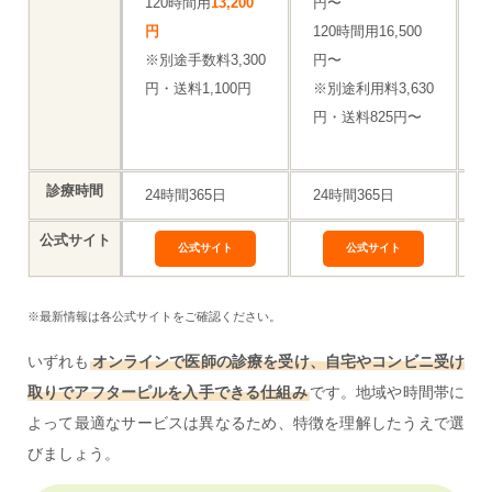
120時間用
13,200
円〜
1
円
120時間用16,500
※別途手数料3,300
円〜
診
円・送料1,100円
※別途利用料3,630
円・送料825円〜
診療時間
24時間365日
24時間365日
2
公式サイト
公式サイト
公式サイト
※最新情報は各公式サイトをご確認ください。
いずれも
オンラインで医師の診療を受け、自宅やコンビニ受け
取りでアフターピルを入手できる仕組み
です。地域や時間帯に
よって最適なサービスは異なるため、特徴を理解したうえで選
びましょう。