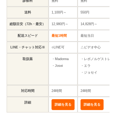
診察料
無料
無料
送料
1,100円～
550円
総額目安（72h・最安）
12,980円～
14,828円～
配送スピード
最短1時間
最短当日
LINE・チャット対応※
○LINE可
△ビデオ中心
取扱薬
・Madonna
・レボノルゲストレル
・Josei
・エラ
・ジョセイ
対応時間
24時間
24時間
詳細
詳細を見る
詳細を見る