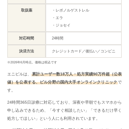
取扱薬
・レボノルゲストレル
・エラ
・ジョセイ
対応時間
24時間
決済方法
クレジットカード／後払い／コンビニ
※2026年6月時点。価格は税込です
エニピルは、
累計ユーザー数18万人・処方実績90万件超（公表
値）を公表する、ピル分野の国内大手オンラインクリニック
で
す。
24時間365日診療に対応しており、深夜や早朝でもスマホから
申し込みできるため、「今すぐ相談したい」「できるだけ早く
処方してほしい」という人にも利用されています。