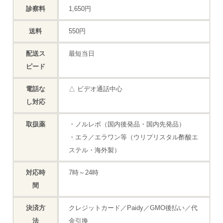
診察料
1,650円
送料
550円
配送ス
最短当日
ピード
電話な
△ ビデオ通話中心
し対応
取扱薬
・ノルレボ（国内後発品・国内先発品）
・エラ／エラワン等（ウリプリスタル酢酸エ
ステル・海外製）
対応時
7時～24時
間
決済方
クレジットカード／Paidy／GMO後払い／代
法
金引換