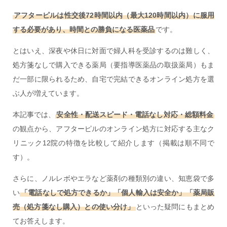
アフターピルは性交後72時間以内（最大120時間以内）に服用
する必要があり、時間との勝負になる医薬品
です。
とはいえ、深夜や休日に対面で婦人科を受診するのは難しく、
処方箋なしで購入できる薬局（要指導医薬品の取扱薬局）もま
だ一部に限られるため、自宅で完結できるオンライン処方を選
ぶ人が増えています。
本記事では、
安全性・配送スピード・電話なし対応・総額料金
の観点から、アフターピルのオンライン処方に対応する主なク
リニック12院の特徴を比較して紹介します（掲載は順不同で
す）。
さらに、ノルレボやエラなど薬剤の種類別の違い、知恵袋で多
い
「電話なしで処方できるか」「個人輸入は安全か」「薬局販
売（処方箋なし購入）との使い分け」
といった疑問にもまとめ
てお答えします。