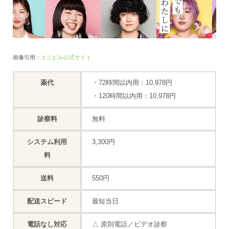
画像引用：
エニピル公式サイト
薬代
・72時間以内用：10,978円
・120時間以内用：10,978円
診察料
無料
システム利用
3,300円
料
送料
550円
配送スピード
最短当日
電話なし対応
△ 原則電話／ビデオ診察