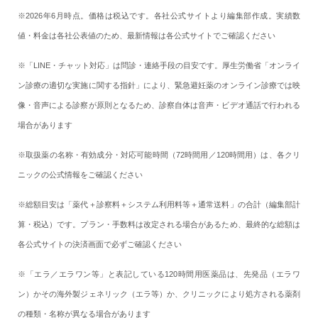
※2026年6月時点。価格は税込です。各社公式サイトより編集部作成。実績数
値・料金は各社公表値のため、最新情報は各公式サイトでご確認ください
※「LINE・チャット対応」は問診・連絡手段の目安です。厚生労働省「オンライ
ン診療の適切な実施に関する指針」により、緊急避妊薬のオンライン診療では映
像・音声による診察が原則となるため、診察自体は音声・ビデオ通話で行われる
場合があります
※取扱薬の名称・有効成分・対応可能時間（72時間用／120時間用）は、各クリ
ニックの公式情報をご確認ください
※総額目安は「薬代＋診察料＋システム利用料等＋通常送料」の合計（編集部計
算・税込）です。プラン・手数料は改定される場合があるため、最終的な総額は
各公式サイトの決済画面で必ずご確認ください
※「エラ／エラワン等」と表記している120時間用医薬品は、先発品（エラワ
ン）かその海外製ジェネリック（エラ等）か、クリニックにより処方される薬剤
の種類・名称が異なる場合があります