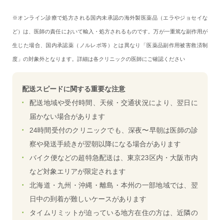
※オンライン診療で処方される国内未承認の海外製医薬品（エラやジョセイな
ど）は、医師の責任において輸入・処方されるものです。万が一重篤な副作用が
生じた場合、国内承認薬（ノルレボ等）とは異なり「医薬品副作用被害救済制
度」の対象外となります。詳細は各クリニックの医師にご確認ください
配送スピードに関する重要な注意
配送地域や受付時間、天候・交通状況により、翌日に
届かない場合があります
24時間受付のクリニックでも、深夜〜早朝は医師の診
察や発送手続きが翌朝以降になる場合があります
バイク便などの超特急配送は、東京23区内・大阪市内
など対象エリアが限定されます
北海道・九州・沖縄・離島・本州の一部地域では、翌
日中の到着が難しいケースがあります
タイムリミットが迫っている地方在住の方は、近隣の