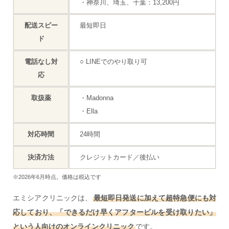
・神奈川、埼玉、千葉：13,200円
配送スピー
最短即日
ド
電話なし対
○ LINEでのやり取り可
応
取扱薬
・Madonna
・Ella
対応時間
24時間
決済方法
クレジットカード／後払い
※2026年6月時点。価格は税込です
エミシアクリニックは、
最短即日発送に加えて超特急便にも対
応しており、「できるだけ早くアフターピルを受け取りたい」
という人向けのオンラインクリニック
です。