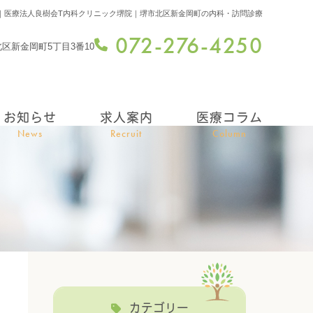
｜医療法人良樹会T内科クリニック堺院｜堺市北区新金岡町の内科・訪問診療
072-276-4250
市北区新金岡町5丁目3番10
お知らせ
求人案内
医療コラム
News
Recruit
Column
カテゴリー