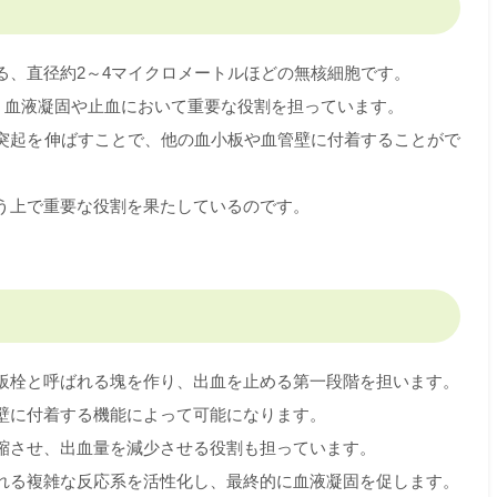
る、直径約2～4マイクロメートルほどの無核細胞です。
し、血液凝固や止血において重要な役割を担っています。
突起を伸ばすことで、他の血小板や血管壁に付着することがで
う上で重要な役割を果たしているのです。
板栓と呼ばれる塊を作り、出血を止める第一段階を担います。
壁に付着する機能によって可能になります。
縮させ、出血量を減少させる役割も担っています。
れる複雑な反応系を活性化し、最終的に血液凝固を促します。