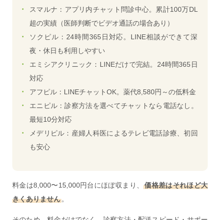
スマルナ：アプリ内チャット問診中心。累計100万DL
超の実績（医師判断でビデオ通話の場合あり）
ソクピル：24時間365日対応。LINE相談ができて深
夜・休日も利用しやすい
エミシアクリニック：LINEだけで完結。24時間365日
対応
アフピル：LINEチャットOK。薬代8,580円～の低料金
エニピル：診察方法を選べてチャットなら電話なし。
最短10分対応
メデリピル：産婦人科医によるテレビ電話診療、初回
も安心
料金は8,000〜15,000円台にほぼ収まり、
価格差はそれほど大
きくありません
。
そのため、料金だけでなく、診察方法・配送スピード・サポー