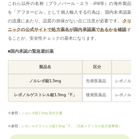
これら以外の名称（プラノバール・エラ・iPill等）の海外製品
を「アフターピル」として個人輸入する行為は、国内未承認薬
の流通にあたり、品質の担保がない点に注意が必要です。
クリ
ニックの公式サイトで処方薬名が国内承認薬であるかを確認
す
ることが、安全性チェックの基本になります。
■国内承認の緊急避妊薬
製品名
区分
有
ノルレボ錠1.5mg
先発医薬品
レボノルゲスト
レボノルゲストレル錠1.5mg「F」
後発医薬品
レボノルゲスト
※参照：
ノルレボ錠1.5mg 添付文書
※参照：
レボノルゲストレル錠1.5mg「F」（日経メディカル処方薬事典）