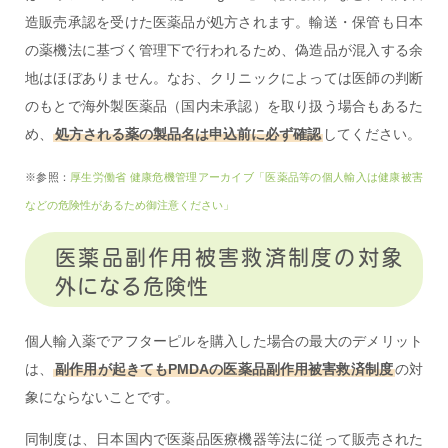
造販売承認を受けた医薬品が処方されます。輸送・保管も日本
の薬機法に基づく管理下で行われるため、偽造品が混入する余
地はほぼありません。なお、クリニックによっては医師の判断
のもとで海外製医薬品（国内未承認）を取り扱う場合もあるた
め、
処方される薬の製品名は申込前に必ず確認
してください。
※参照：
厚生労働省 健康危機管理アーカイブ「医薬品等の個人輸入は健康被害
などの危険性があるため御注意ください」
医薬品副作用被害救済制度の対象
外になる危険性
個人輸入薬でアフターピルを購入した場合の最大のデメリット
は、
副作用が起きてもPMDAの医薬品副作用被害救済制度
の対
象にならないことです。
同制度は、日本国内で医薬品医療機器等法に従って販売された