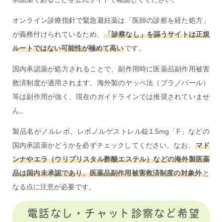
オンライン診療指針で緊急避妊薬は「医師の診察を経た処方」
が義務付けられているため、
「診察なし」を謳うサイトは正規
ルートではない可能性が極めて高い
です。
国内承認薬が処方されることで、副作用時に医薬品副作用被害
救済制度が適用されます。海外製のヤッペ法（プラノバール）
等は副作用が強く、現在のガイドラインでは推奨されていませ
ん。
製品名がノルレボ、レボノルゲストレル錠1.5mg「F」などの
国内承認薬かどうかを必ずチェックしてください。なお、
マド
ンナやエラ（ウリプリスタル酢酸エステル）などの海外製医薬
品は国内未承認であり、医薬品副作用被害救済制度の対象外
と
なる点に注意が必要です。
電話なし・チャット診察など希望