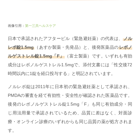
画像引用：
第一三共ヘルスケア
日本で承認されたアフターピル（緊急避妊薬）の代表は、
ノル
レボ錠1.5mg
（あすか製薬・先発品）と、後発医薬品の
レボノ
ルゲストレル錠1.5mg「F」
（富士製薬）です。いずれも有効
成分はレボノルゲストレル1.5mgで、添付文書には「性交後72
時間以内に1錠を経口投与する」と明記されています。
ノルレボ錠は2011年に日本初の緊急避妊薬として承認され、
PMDAの審査を経て有効性・安全性が確認された医薬品です。
後発のレボノルゲストレル錠1.5mg「F」も同じ有効成分・同
じ用法用量で承認されているため、品質に差はなく、対面診
療・オンライン診療のいずれからも同じ品質の薬が処方されま
す。