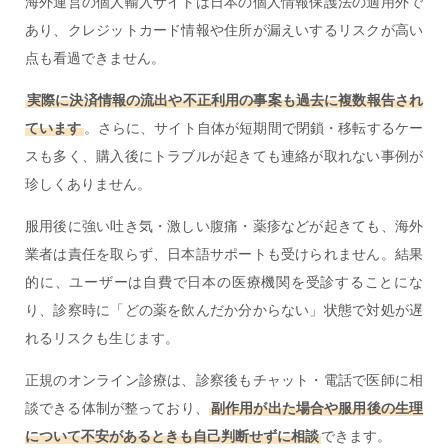
海外運営の個人輸入サイトは日本の個人情報保護法の適用外で
あり、クレジットカード情報や住所が漏えいするリスクが高い
点も看過できません。
実際に決済情報の流出や不正利用の事案も過去に複数報告され
ています
。さらに、サイト自体が短期間で閉鎖・移転するケー
スも多く、購入後にトラブルが起きても連絡が取れない事例が
珍しくありません。
服用後に強い吐き気・激しい腹痛・薬疹などが起きても、海外
業者は責任を取らず、日本語サポートも受けられません。結果
的に、ユーザーは自費で日本の医療機関を受診することにな
り、診察時に「どの薬を飲んだか分からない」状態で対処が遅
れるリスクも生じます。
正規のオンライン診療は、診察後もチャット・電話で医師に相
談できる体制が整っており、
副作用が出た場合や服用後の生理
について不安があるときも自己判断せずに相談
できます。