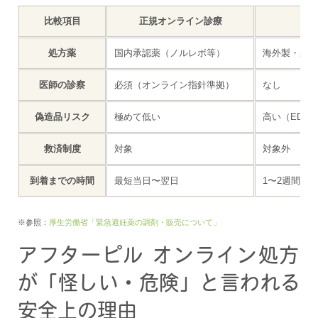
比較項目
正規オンライン診療
処方薬
国内承認薬（ノルレボ等）
海外製・未承
医師の診察
必須（オンライン指針準拠）
なし
偽造品リスク
極めて低い
高い（ED治
救済制度
対象
対象外
到着までの時間
最短当日〜翌日
1〜2週間（
※参照：
厚生労働省「緊急避妊薬の調剤・販売について」
アフターピル オンライン処方
が「怪しい・危険」と言われる
安全上の理由