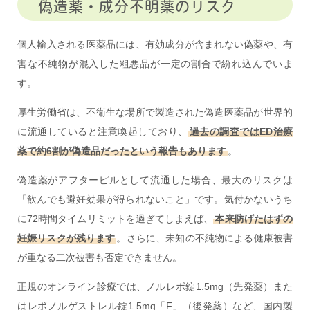
偽造薬・成分不明薬のリスク
個人輸入される医薬品には、有効成分が含まれない偽薬や、有
害な不純物が混入した粗悪品が一定の割合で紛れ込んでいま
す。
厚生労働省は、不衛生な場所で製造された偽造医薬品が世界的
に流通していると注意喚起しており、
過去の調査ではED治療
薬で約6割が偽造品だったという報告もあります
。
偽造薬がアフターピルとして流通した場合、最大のリスクは
「飲んでも避妊効果が得られないこと」です。気付かないうち
に72時間タイムリミットを過ぎてしまえば、
本来防げたはずの
妊娠リスクが残ります
。さらに、未知の不純物による健康被害
が重なる二次被害も否定できません。
正規のオンライン診療では、ノルレボ錠1.5mg（先発薬）また
はレボノルゲストレル錠1.5mg「F」（後発薬）など、国内製