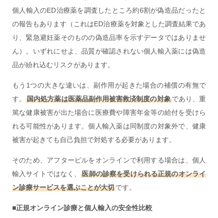
個人輸入のED治療薬を調査したところ約6割が偽造品だったと
の報告もあります（これはED治療薬を対象とした調査結果であ
り、緊急避妊薬そのものの偽造品率を示すデータではありませ
ん）。いずれにせよ、品質が確認されない個人輸入薬には偽造
品が紛れ込むリスクがあります。
もう1つの大きな違いは、副作用が起きた場合の補償の有無で
す。
国内処方薬は医薬品副作用被害救済制度の対象
であり、重
篤な健康被害が出た場合に医療費や障害年金等の給付を受けら
れる可能性があります。個人輸入薬は同制度の対象外で、健康
被害が起きても自己負担で対処する必要があります。
そのため、アフターピルをオンラインで利用する場合は、個人
輸入サイトではなく、
医師の診察を受けられる正規のオンライ
ン診療サービスを選ぶことが大切
です。
■正規オンライン診療と個人輸入の安全性比較