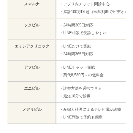
スマルナ
・アプリ内チャット問診中心
・累計100万DL超（医師判断でビデオ通
ソクピル
・24時間365日対応
・LINE相談で受診しやすい
エミシアクリニック
・LINEだけで完結
・24時間365日対応
アフピル
・LINEチャット完結
・薬代8,580円～の低料金
エニピル
・診察方法を選択できる
・最短10分で診療
メデリピル
・産婦人科医によるテレビ電話診療
・LINE問診で予約も簡単