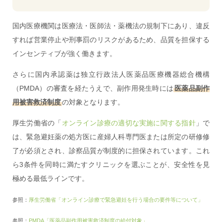
国内医療機関は医療法・医師法・薬機法の規制下にあり、違反
すれば営業停止や刑事罰のリスクがあるため、品質を担保する
インセンティブが強く働きます。
さらに国内承認薬は独立行政法人医薬品医療機器総合機構
（PMDA）の審査を経たうえで、副作用発生時には
医薬品副作
用被害救済制度
の対象となります。
厚生労働省の「
オンライン診療の適切な実施に関する指針
」で
は、緊急避妊薬の処方医に産婦人科専門医または所定の研修修
了が必須とされ、診察品質が制度的に担保されています。これ
ら3条件を同時に満たすクリニックを選ぶことが、安全性を見
極める最低ラインです。
参照：
厚生労働省「オンライン診療で緊急避妊を行う場合の要件等について」
参照：
PMDA「医薬品副作用被害救済制度の給付対象」