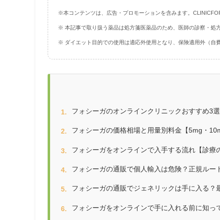
※本コンテンツは、広告・プロモーションを含みます。CLINICFOR
※ 本記事で取り扱う薬品は処方箋医薬品のため、医師の診察・処
※ ダイエット目的での使用は適応外使用となり、保険適用外（自
フォシーガのオンラインクリニックおすすめ3選
フォシーガの価格相場と用量別料金【5mg・10
フォシーガをオンラインで入手する流れ【診療
フォシーガの通販で個人輸入は危険？正規ルー
フォシーガの通販でジェネリックは手に入る？
フォシーガをオンラインで手に入れる前に知っ