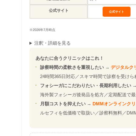
公式サイト
公式サイト
※2026年7月時点
注釈・詳細を見る
あなたに合うクリニックはこれ！
診察時間の柔軟さを重視したい
→
デジタルク
24時間365日対応／スキマ時間で診察を受けら
フォシーガにこだわりたい・長期利用したい
海外製フォシーガ後発品を処方／定期配送で最大
月額コストを抑えたい
→
DMMオンラインク
ルセフィを低価格で取扱い／診察料無料／DM