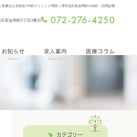
｜医療法人良樹会T内科クリニック堺院｜堺市北区新金岡町の内科・訪問診療
072-276-4250
市北区新金岡町5丁目3番10
お知らせ
求人案内
医療コラム
News
Recruit
Column
カテゴリー