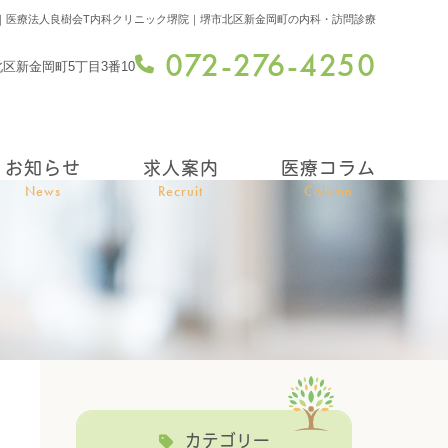
｜医療法人良樹会T内科クリニック堺院｜堺市北区新金岡町の内科・訪問診療
072-276-4250
市北区新金岡町5丁目3番10
お知らせ
求人案内
医療コラム
News
Recruit
Column
カテゴリー